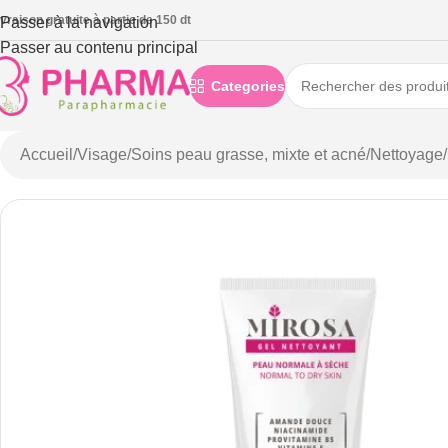
ivraison gratuite à partie de 150 dt
Passer à la navigation
Passer au contenu principal
Categories
Accueil
/
Visage
/
Soins peau grasse, mixte et acné
/
Nettoyage
/