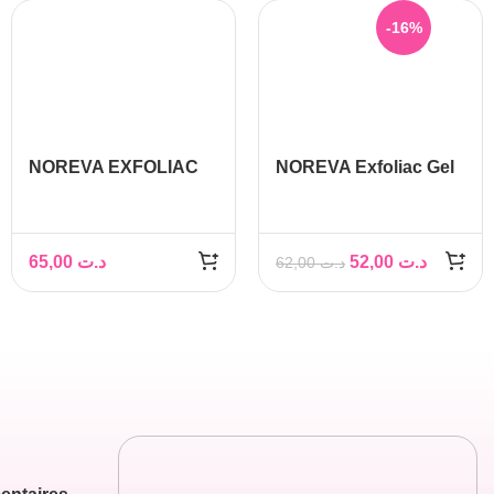
-16%
NOREVA EXFOLIAC
NOREVA Exfoliac Gel
LOTION 125ml
moussant Intensif, 200
ML
65,00
د.ت
52,00
د.ت
62,00
د.ت