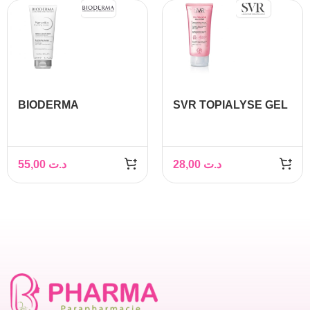
BIODERMA
SVR TOPIALYSE GEL
PIGMENTBIO
LAVANT 200ML
FOAMING CREAM
200ML
55,00
د.ت
28,00
د.ت