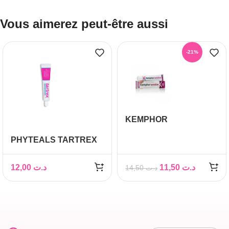
Vous aimerez peut-être aussi
-21%
KEMPHOR
DENTIFRICE
PHYTEALS TARTREX
SENSITIVE 75ML
DENTIFRICE DENTS
ET GENCIVES
12,00
د.ت
11,50
د.ت
14,50
د.ت
SENSIBLE AUX
POTASSIUM ET FLUOR