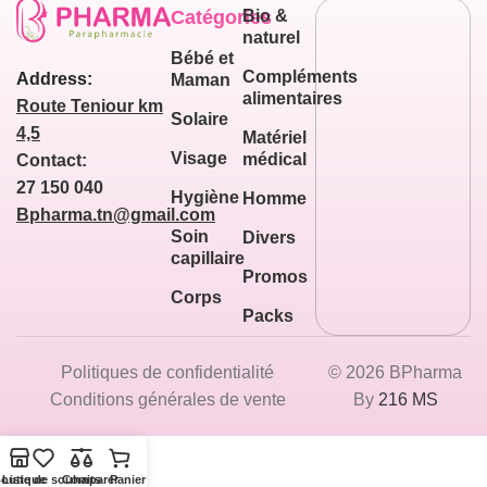
Catégories
Bio &
naturel
Bébé et
Compléments
Address:
Maman
alimentaires
Route Teniour km
Solaire
4,5
Matériel
Visage
médical
Contact:
27 150 040
Hygiène
Homme
Bpharma.tn@gmail.com
Soin
Divers
capillaire
Promos
Corps
Packs
Politiques de confidentialité
© 2026 BPharma
Conditions générales de vente
By
216 MS
outique
Liste de souhaits
Comparer
Panier