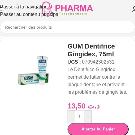
Passer à la navigation
Passer au contenu principal
GUM Dentifrice
Gingidex, 75ml
UGS :
070942302531
Le Dentifrice Gingidex
permet de lutter contre la
plaque dentaire et prévient
les problèmes de gingivites.
13,50
د.ت
-
+
Ajouter Au Panier