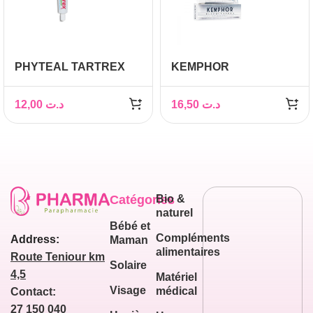
PHYTEAL TARTREX
KEMPHOR
DENTIFRICE SOIN
DENTIFRICE
COMPLET AUX FLUOR
BLANCHEUR
12,00
د.ت
16,50
د.ت
ET SELS MINERAUX
SENSIBILITE 75 ML
80ML
Catégories
Bio &
naturel
Bébé et
Compléments
Address:
Maman
alimentaires
Route Teniour km
Solaire
4,5
Matériel
Visage
médical
Contact:
27 150 040