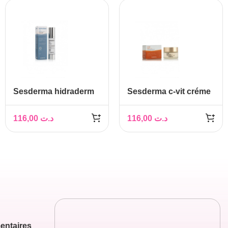
Sesderma hidraderm
Sesderma c-vit créme
hyal crème visage
hydratante visage
50ml
50ml
116,00
د.ت
116,00
د.ت
entaires