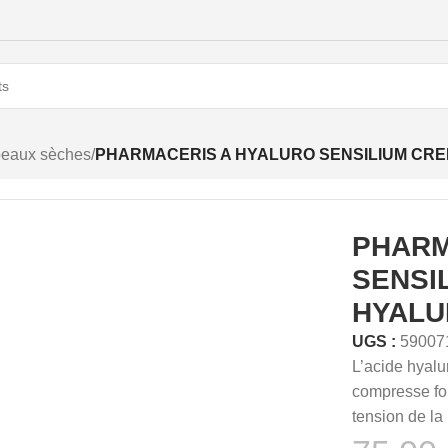
peaux sèches
/
PHARMACERIS A HYALURO SENSILIUM CRE
PHARM
SENSI
HYALU
UGS :
59007
L’acide hyalu
compresse for
tension de la