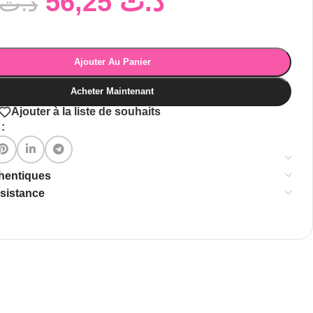
56,25
د.ت
د.ت
Ajouter Au Panier
Acheter Maintenant
Ajouter à la liste de souhaits
:
thentiques
ssistance