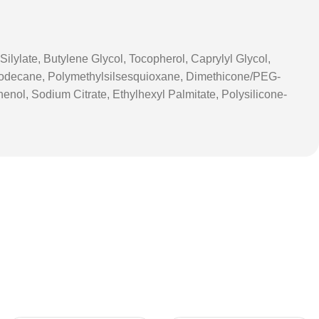
lylate, Butylene Glycol, Tocopherol, Caprylyl Glycol,
sododecane, Polymethylsilsesquioxane, Dimethicone/PEG-
nol, Sodium Citrate, Ethylhexyl Palmitate, Polysilicone-