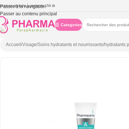
ivraison gratuite à partie de 150 dt
Passer à la navigation
Passer au contenu principal
Categories
Accueil
/
Visage
/
Soins hydratants et nourrissants
/
hydratants 