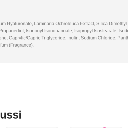
 Hyaluronate, Laminaria Ochroleuca Extract, Silica Dimethyl Si
Propanediol, Isononyl Isononanoate, Isopropyl Isostearate, I
, Caprylic/Capric Triglyceride, Inulin, Sodium Chloride, Panthe
rfum (Fragrance).
aussi