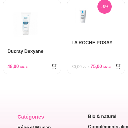
-6%
LA ROCHE POSAY
LIPIKAR BAUME AP+
Ducray Dexyane
200ML
Baume Emollient Anti-
Grattage 200 ml
48,00
د.ت
75,00
د.ت
80,00
د.ت
Catégories
Bio & naturel
Compléments alim
Bébé et Maman