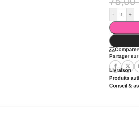
75,00
-
+
Comparer
Partager sur 
Livraison
Produits au
Conseil & a