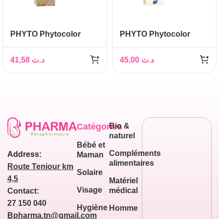
PHYTO Phytocolor
PHYTO Phytocolor
Couleur Soin 9 blond
Couleur Soin 4 Châtain,
très clair, 1 kit
1 kit
41,58
د.ت
45,00
د.ت
Catégories
Bio &
naturel
Bébé et
Compléments
Address:
Maman
alimentaires
Route Teniour km
Solaire
4,5
Matériel
Visage
médical
Contact:
27 150 040
Hygiène
Homme
Bpharma.tn@gmail.com