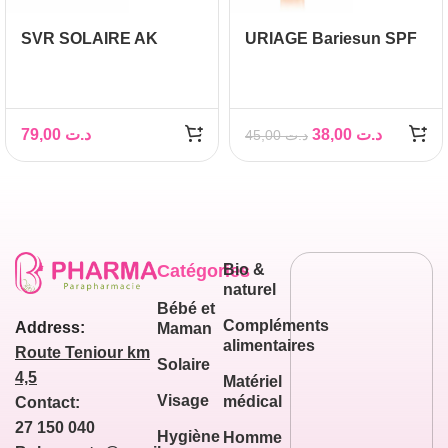
SVR SOLAIRE AK
URIAGE Bariesun SPF
SECURE PROTECT DM
50+ Enfants Lait, 100ml
CREME TRES HAUTE
PROTECTION SPF50+
50ML
79,00
د.ت
38,00
د.ت
45,00
د.ت
Catégories
Bio &
naturel
Bébé et
Compléments
Address:
Maman
alimentaires
Route Teniour km
Solaire
4,5
Matériel
Visage
médical
Contact:
27 150 040
Hygiène
Homme