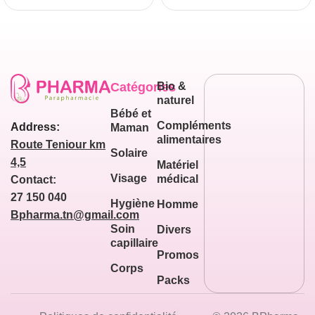
Catégories
Bio &
naturel
Bébé et
Compléments
Address:
Maman
alimentaires
Route Teniour km
Solaire
4,5
Matériel
Visage
médical
Contact:
27 150 040
Hygiène
Homme
Bpharma.tn@gmail.com
Soin
Divers
capillaire
Promos
Corps
Packs