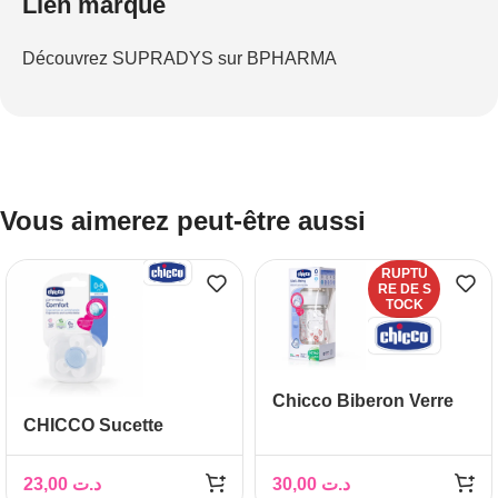
Lien marque
Découvrez SUPRADYS sur BPHARMA
Vous aimerez peut-être aussi
RUPTU
RE DE S
TOCK
Chicco Biberon Verre
CHICCO Sucette
Rose 0M+ 150 ml
Physio Comfort 0-6M
23,00
د.ت
30,00
د.ت