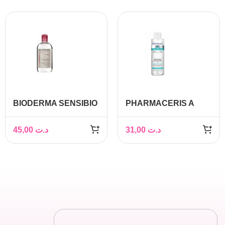
BIODERMA SENSIBIO
PHARMACERIS A
H2O SOLUTION
PREBIO SENSILIQUE
MICELLAIRE, 500ML
EAU MICELLAIRE
45,00
د.ت
31,00
د.ت
PREBIOTIQUE 200 ML