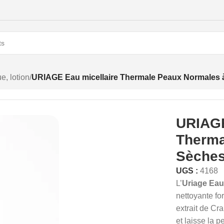
e, lotion
/
URIAGE Eau micellaire Thermale Peaux Normales 
URIAGE
Therma
Sèches
UGS :
4168
L’
Uriage Eau
nettoyante fo
extrait de Cr
et laisse la p