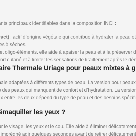
nts principaux identifiables dans la composition INCI :
act)
: actif d’origine végétale qui contribue à hydrater la peau e
es à sèches.
et oligo-éléments, elle aide à apaiser la peau et à la préserver
fort cutané et à limiter les sensations de tiraillement après le d
llaire Thermale Uriage pour peaux mixtes à 
le adaptées à différents types de peau. La version pour peaux 
 des peaux qui manquent de confort et d’hydratation. La versio
hoix entre les deux dépend du type de peau et des besoins spécif
démaquiller les yeux ?
ur le visage, les yeux et le cou. Elle aide à éliminer délicateme
n imprégné agir quelques secondes avant de retirer délicatement, 