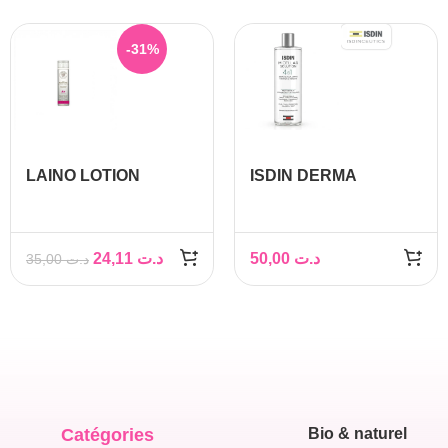
-31%
LAINO LOTION
ISDIN DERMA
MICELLAIRE ECLAT,
SOLUTION
200 ML
MICELLAIRE
HYDRATANTE 4EN1
24,11
د.ت
50,00
د.ت
35,00
د.ت
400ML
Catégories
Bio & naturel