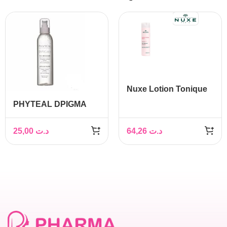
Nuxe Lotion Tonique
Douce, 400 ml
PHYTEAL DPIGMA
EAU MICELLAIRE A
L’ALOE VERA 250ML
25,00
د.ت
64,26
د.ت