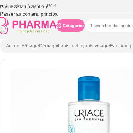
ivraison gratuite à partie de 150 dt
Passer à la navigation
Passer au contenu principal
Categories
Accueil
/
Visage
/
Démaquillants, nettoyants visage
/
Eau, toniqu