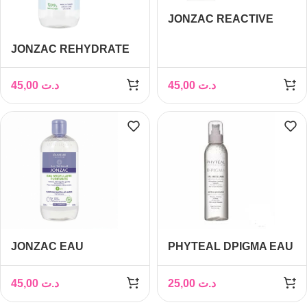
JONZAC REACTIVE
EAU MICELLAIRE
JONZAC REHYDRATE
APAISANTE 500ML
EAU MICELLAIRE
HYDRATANTE 500ML
45,00
د.ت
45,00
د.ت
JONZAC EAU
PHYTEAL DPIGMA EAU
MICELLAIRE
MICELLAIRE A L’ALOE
PURIFIANTE 500ML
VERA 250ML
45,00
د.ت
25,00
د.ت