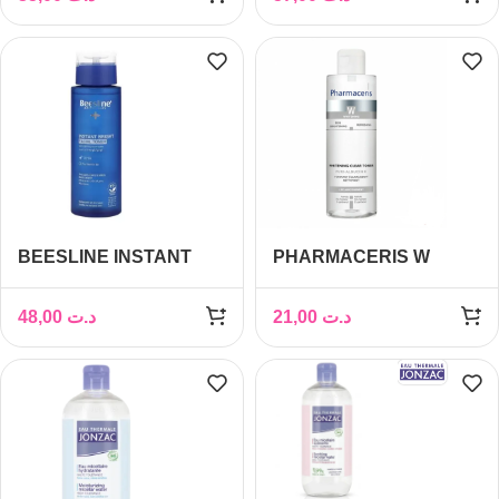
HYALURONIQUE 100ML
BEESLINE INSTANT
PHARMACERIS W
BRIGHT FACIAL TONER
PURI-ALBUCIN LOTION
200ML
TONIQUE
48,00
د.ت
21,00
د.ت
BLANCHISSANTE
200ML