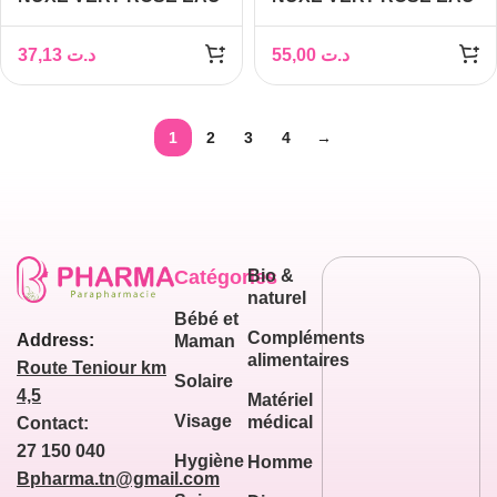
MICELLAIRE
MICELLAIRE
APAISANTE 3 EN 1-
APAISANTE 3 EN 1
37,13
د.ت
55,00
د.ت
100ML
200ML
1
2
3
4
→
Catégories
Bio &
naturel
Bébé et
Compléments
Address:
Maman
alimentaires
Route Teniour km
Solaire
4,5
Matériel
Visage
médical
Contact:
27 150 040
Hygiène
Homme
Bpharma.tn@gmail.com