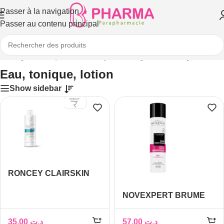
Passer à la navigation
Passer au contenu principal
l
/
Visage
/
Démaquillants, nettoyants visage
/
Eau, tonique, lotion
Eau, tonique, lotion
Show sidebar
RONCEY CLAIRSKIN
Lotion Tonique
NOVEXPERT BRUME
Éclaircissante 250ML
HYDRO-TONIQUE A
L’ACIDE
35,00
د.ت
57,00
د.ت