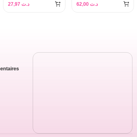
WATERPROOF
27,97
د.ت
62,00
د.ت
entaires