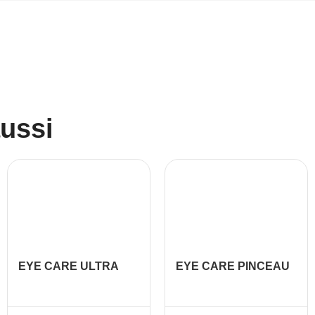
aussi
EYE CARE ULTRA
EYE CARE PINCEAU
VERNIS SILICIUM
ANTI-CERNES
UREE 4.7ML