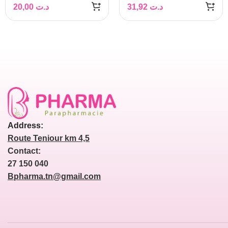
20,00
د.ت
31,92
د.ت
Address:
Route Teniour km 4,5
Contact:
27 150 040
Bpharma.tn@gmail.com