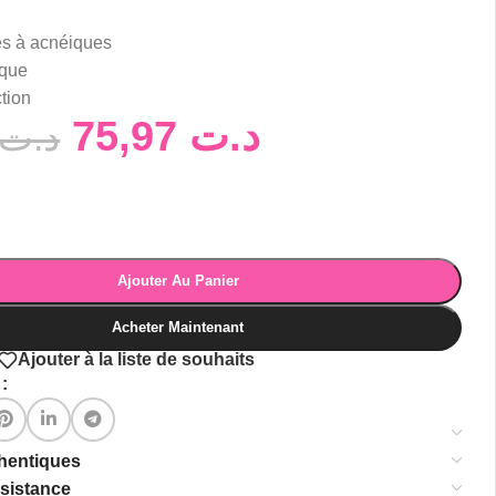
s à acnéiques
ique
tion
75,97
د.ت
د.ت
Ajouter Au Panier
Acheter Maintenant
Ajouter à la liste de souhaits
:
thentiques
ssistance