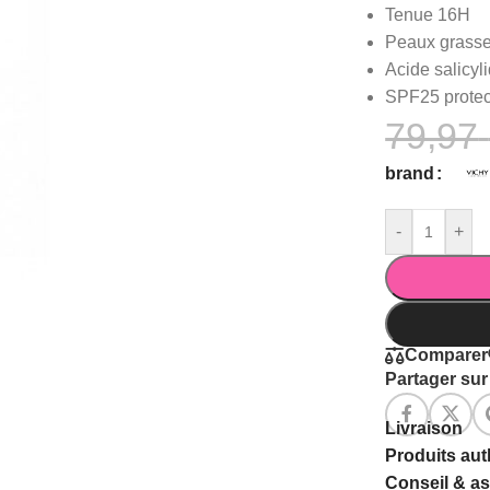
Tenue 16H
Peaux grasse
Acide salicyl
SPF25 protec
79,97
brand
-
+
Comparer
Partager sur 
Livraison
Produits au
Conseil & a