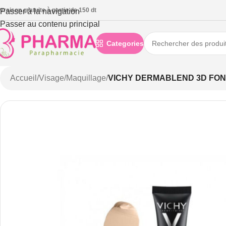
ivraison gratuite à partie de 150 dt
Passer à la navigation
Passer au contenu principal
Categories
Accueil
/
Visage
/
Maquillage
/
VICHY DERMABLEND 3D FON