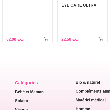
TEINT COMPACT
EYE CARE ULTRA
PERFECTEUR SPF25
VERNIS SILICIUM
BEIGE DOREE
UREE 4.7ML
62,00
د.ت
22,50
د.ت
Catégories
Bio & naturel
Compléments alim
Bébé et Maman
Matériel médical
Solaire
Homme
Visage