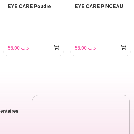
EYE CARE Poudre
EYE CARE PINCEAU
libre
ANTI-CERNES
55,00
د.ت
55,00
د.ت
entaires