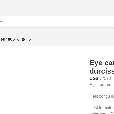
seur 805
Eye car
durcis
UGS :
7573
Eye care Vern
Il est conçu 
Il est formul