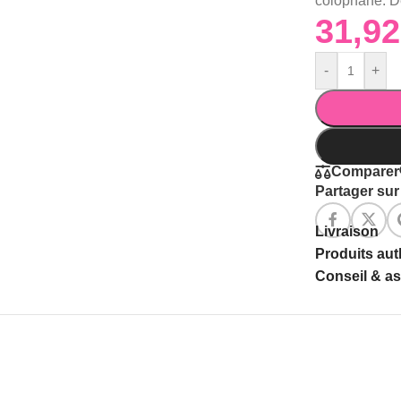
colophane. De
-
+
Comparer
Partager sur 
Livraison
Produits au
Conseil & a