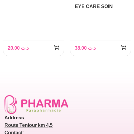
PLUMPER PINK
EYE CARE SOIN
NUDE SHIMMER 6ML
ACTIVATEUR DE
CROISSANCE 8ML
20,00
د.ت
38,00
د.ت
Address:
Route Teniour km 4,5
Contact: