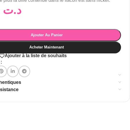
 plus la bille contenue dans le flacon est sans nickel.
31,92
د.ت
Ajouter Au Panier
Acheter Maintenant
Ajouter à la liste de souhaits
:
thentiques
ssistance