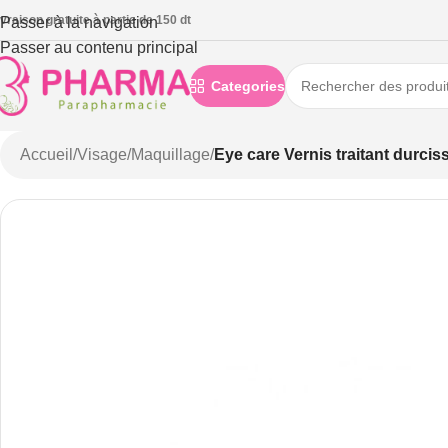
ivraison gratuite à partie de 150 dt
Passer à la navigation
Passer au contenu principal
Categories
Accueil
/
Visage
/
Maquillage
/
Eye care Vernis traitant durcis