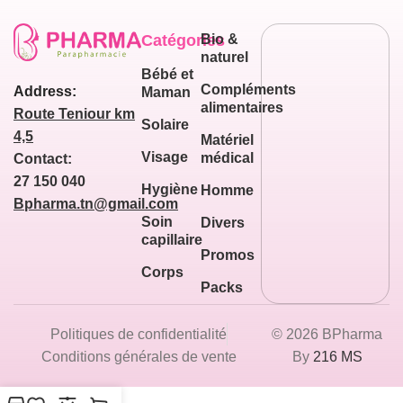
Catégories
Bio &
naturel
Bébé et
Compléments
Address:
Maman
alimentaires
Route Teniour km
Solaire
4,5
Matériel
Visage
médical
Contact:
27 150 040
Hygiène
Homme
Bpharma.tn@gmail.com
Soin
Divers
capillaire
Promos
Corps
Packs
Politiques de confidentialité
© 2026 BPharma
Conditions générales de vente
By
216 MS