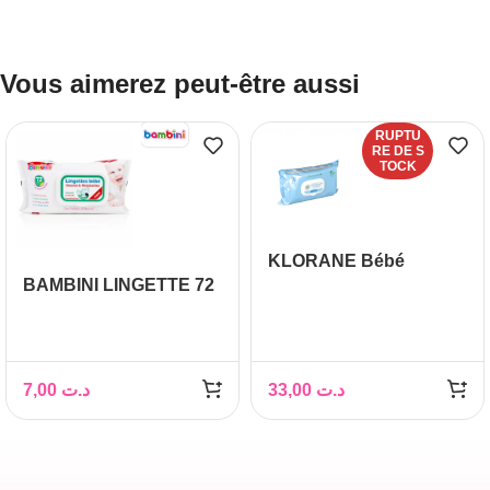
Vous aimerez peut-être aussi
RUPTU
RE DE S
TOCK
KLORANE Bébé
BAMBINI LINGETTE 72
Lingettes Epaisses
PIÈCES
Nettoyantes, 70
lingettes
7,00
د.ت
33,00
د.ت