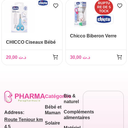
RUPTU
RE DE S
TOCK
Chicco Biberon Verre
CHICCO Ciseaux Bébé
Rose 0M+ 150 ml
20,00
د.ت
30,00
د.ت
Catégories
Bio &
naturel
Bébé et
Compléments
Address:
Maman
alimentaires
Route Teniour km
Solaire
4,5
Matériel