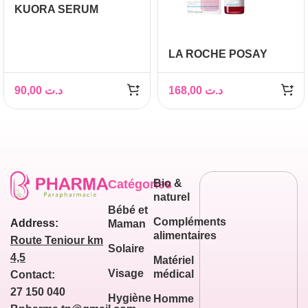
KUORA SERUM
GLOBAL VITAMINE
C+RETINOL 50ML
LA ROCHE POSAY
RETINOL B3 SERUM
ANTI RIDES 30ML
90,00
د.ت
168,00
د.ت
Catégories
Bio &
naturel
Bébé et
Compléments
Address:
Maman
alimentaires
Route Teniour km
Solaire
4,5
Matériel
Visage
médical
Contact:
27 150 040
Hygiène
Homme