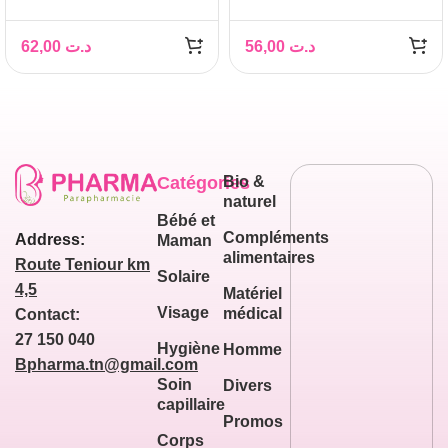
62,00
د.ت
56,00
د.ت
Catégories
Bio &
naturel
Bébé et
Compléments
Address:
Maman
alimentaires
Route Teniour km
Solaire
4,5
Matériel
Visage
médical
Contact:
27 150 040
Hygiène
Homme
Bpharma.tn@gmail.com
Soin
Divers
capillaire
Promos
Corps