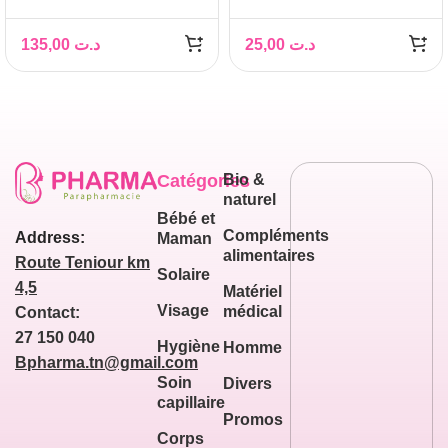
135,00
د.ت
25,00
د.ت
Catégories
Bio &
naturel
Bébé et
Compléments
Address:
Maman
alimentaires
Route Teniour km
Solaire
4,5
Matériel
Visage
médical
Contact:
27 150 040
Hygiène
Homme
Bpharma.tn@gmail.com
Soin
Divers
capillaire
Promos
Corps