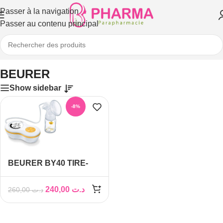
Passer à la navigation
Passer au contenu principal
Accueil
/
BEURER
BEURER
Show sidebar
-8%
BEURER BY40 TIRE-
LAIT ELECTRIQUE
240,00
د.ت
260,00
د.ت