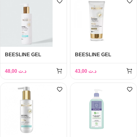
BEESLINE GEL
BEESLINE GEL
NETTOYANT PROPOLIS
NETTOYANT
PEAUX ACNEIQUES
ÉCLAIRCISSANT
48,00
د.ت
43,00
د.ت
250ML
VISAGE 4EN1 150ML