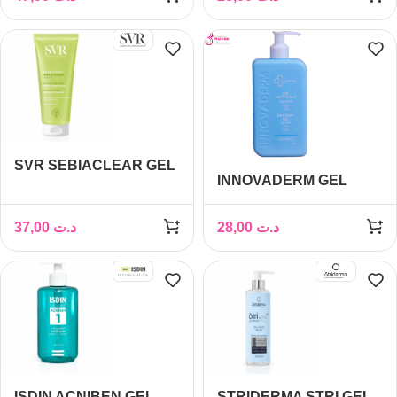
SVR SEBIACLEAR GEL
INNOVADERM GEL
MOUSSANT 200ML
NETTOYANT PEAU
SECHE 380ML
37,00
د.ت
28,00
د.ت
ISDIN ACNIBEN GEL
STRIDERMA STRI GEL