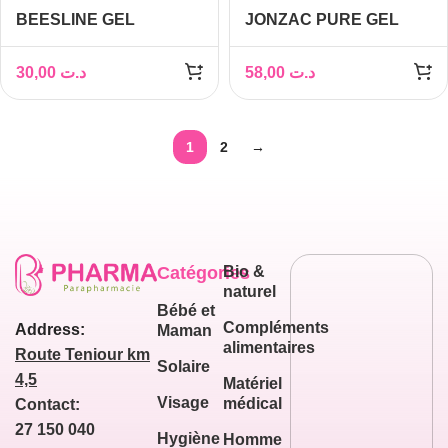
BEESLINE GEL
JONZAC PURE GEL
NETTOYANT
NETTOYANT
ÉCLAIRCISSANT
PURIFIANT, 400ML
30,00
د.ت
58,00
د.ت
VISAGE 250ML
1
2
→
Catégories
Bio &
naturel
Bébé et
Compléments
Address:
Maman
alimentaires
Route Teniour km
Solaire
4,5
Matériel
Visage
médical
Contact:
27 150 040
Hygiène
Homme