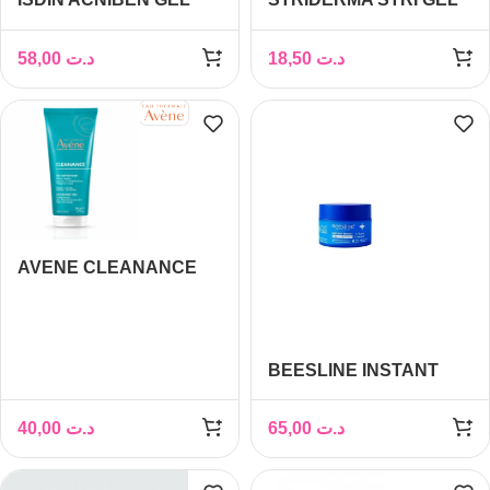
NETTOYANT
NETTOYANT PEAU
MATIFIANT 400ML
GRASSE 250ML
58,00
د.ت
18,50
د.ت
AVENE CLEANANCE
GEL NETTOYANT
200ML
BEESLINE INSTANT
BRIGHT 5IN1
CLEANSER 150ML
40,00
د.ت
65,00
د.ت