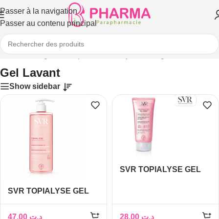
Passer à la navigation
Passer au contenu principal
Accueil
/
Visage
/
Démaquillants, nettoyants visage
/
Gel Lavant
Gel Lavant
Show sidebar
SVR TOPIALYSE GEL
LAVANT 200ML
SVR TOPIALYSE GEL
LAVANT 1L
47,00
د.ت
28,00
د.ت