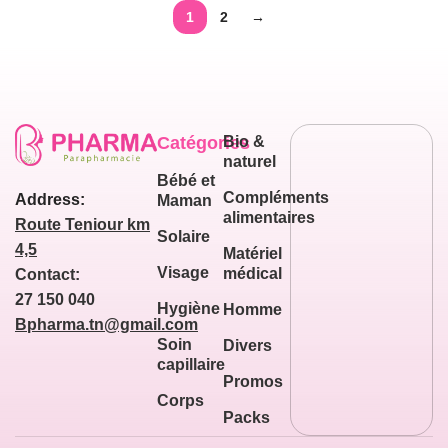
1
2
→
Catégories
Bio &
naturel
Bébé et
Compléments
Address:
Maman
alimentaires
Route Teniour km
Solaire
4,5
Matériel
Visage
médical
Contact:
27 150 040
Hygiène
Homme
Bpharma.tn@gmail.com
Soin
Divers
capillaire
Promos
Corps
Packs