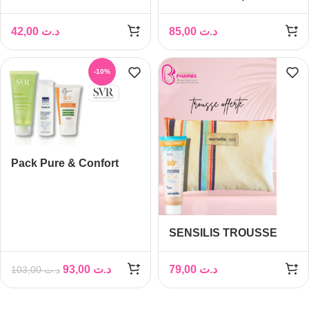
Sebiaclear + Gel
Micro-Peel Offert
Moussant Offert
42,00
د.ت
85,00
د.ت
-10%
Pack Pure & Confort
SENSILIS TROUSSE
FOUTA+GEL CREME
HYDRATANT
93,00
د.ت
79,00
د.ت
103,00
د.ت
RAFRAICHISSANT
SPF50+ 250ML