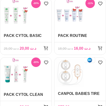
-20%
-11%
PACK CYTOL BASIC
PACK ROUTINE
2+1 OFFERT
VISAGE & MAINS
20,00
د.ت
16,00
د.ت
25,00
د.ت
18,00
د.ت
-20%
CANPOL BABIES TIRE
PACK CYTOL CLEAN
LAIT SANS FIL MAIN
GEL + MOUSSE
LIBRE DOUBLE REF
NETTOYANTE + CREME