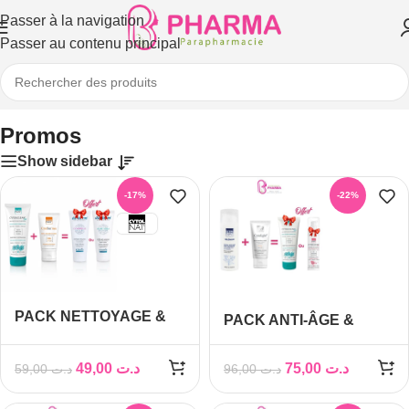
Passer à la navigation
Passer au contenu principal
Accueil
/
Promos
Promos
Show sidebar
-17%
-22%
PACK NETTOYAGE &
PACK ANTI-ÂGE &
PROTECTION
ÉCLAT 2+1 OFFERT
49,00
د.ت
75,00
د.ت
59,00
د.ت
96,00
د.ت