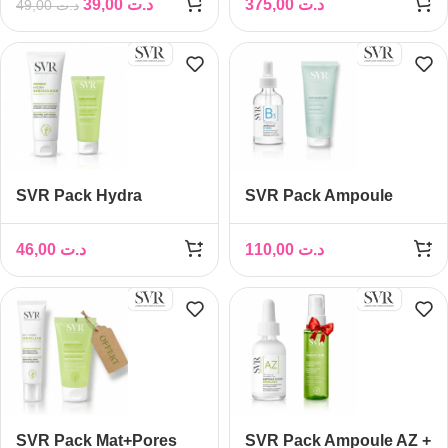
39,00
د.ت
375,00
د.ت
49,00
د.ت
20/106
APAISANTE OFFERTE
SVR Pack Hydra
SVR Pack Ampoule
Sebiaclear + Gel
Hydra B3 + Gelée
Moussant Offert
Moussante Physiopure
46,00
د.ت
110,00
د.ت
Offerte
SVR Pack Mat+Pores
SVR Pack Ampoule AZ +