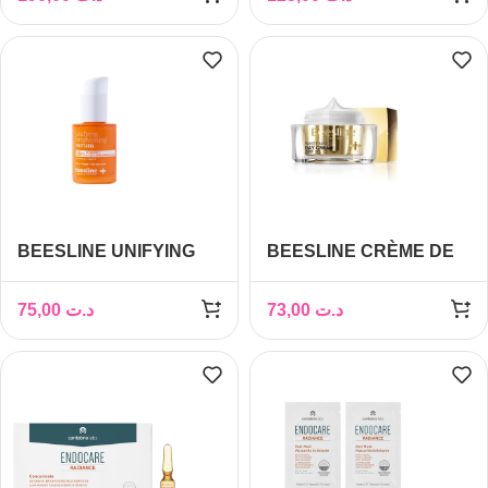
ECLAT 40ML
TYPES DE RIDES PNS
50 ML
BEESLINE UNIFYING
BEESLINE CRÈME DE
BRIGHTENING SERUM
JOUR
30ML
ÉCLAIRCISSANTE
75,00
د.ت
73,00
د.ت
SPF30, 50ML