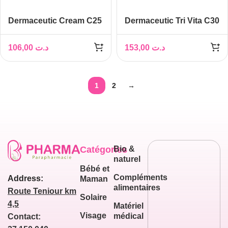
Dermaceutic Cream C25
Dermaceutic Tri Vita C30
Concentré antioxydant,
Sérum 30% Vitamine C
30ml
30 ml
106,00
د.ت
153,00
د.ت
1
2
→
Catégories
Bio &
naturel
Bébé et
Compléments
Address:
Maman
alimentaires
Route Teniour km
Solaire
4,5
Matériel
Visage
médical
Contact: