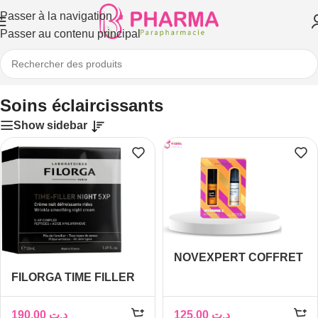
Passer à la navigation
Passer au contenu principal
Accueil
/
Soins éclaircissants
Soins éclaircissants
Show sidebar
NOVEXPERT COFFRET
VITAMINE C BOOSTER
FILORGA TIME FILLER
30ML+ MOUSSE
5XP CREME
NETTOYANTE FLASH
CORRECTION TOUS
190,00
د.ت
125,00
د.ت