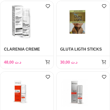
CLARENIA CREME
GLUTA LIGTH STICKS
ECLAIRCISSANTE
B14
RENOVATRICE SPF20
48,00
د.ت
30,00
د.ت
50ML