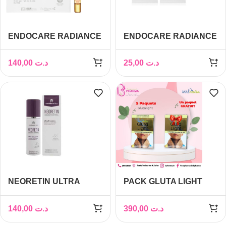
ENDOCARE RADIANCE
ENDOCARE RADIANCE
C PURE
PEEL MASK
CONCENTRATE OIL
ECLAIRCISSANT 2*6ML
140,00
د.ت
25,00
د.ت
FREE 14x1ml
NEORETIN ULTRA
PACK GLUTA LIGHT
EMULSION
DEPIGMENTANTE 30ML
140,00
د.ت
390,00
د.ت