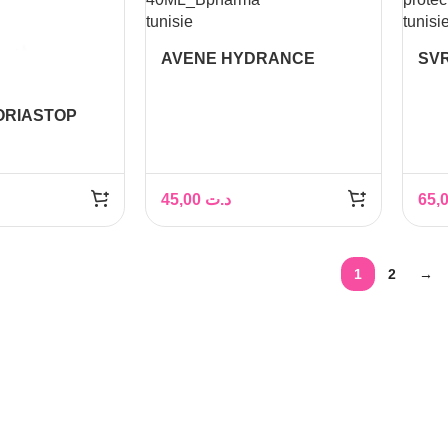
AVENE HYDRANCE
SV
CREME UV RICHE SPF30
EXT
40ML
ORIASTOP
45,00
د.ت
1
2
→