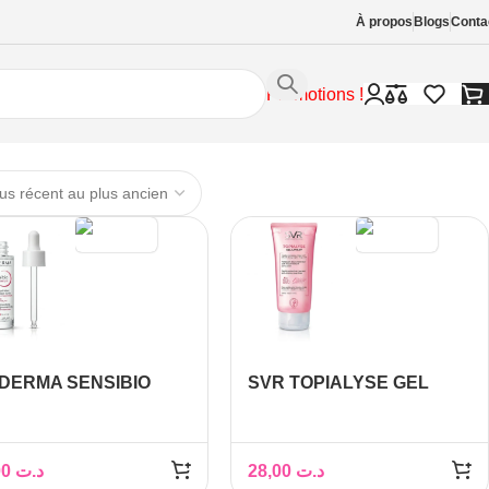
À propos
Blogs
Conta
Promotions !
DERMA SENSIBIO
SVR TOPIALYSE GEL
FENSIVE SERUM 30ML
LAVANT 200ML
80,00
د.ت
28,00
د.ت