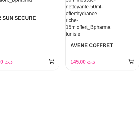
R SUN SECURE
REME SPF50+ 50ML
AVENE COFFRET
DOUCEUR REPILANTE
SERUM HYALURON
65,00
د.ت
145,00
د.ت
ACTIV B3 30ML+MOUSSE
NETTOYANTE 50ML
(OFFERT)+HYDRANCE
RICHE 15ML(OFFERT)