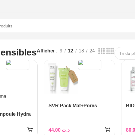
nsibles
ensibles
Afficher
9
12
18
24
SVR Pack Mat+Pores
BIO
Sebiaclear + Gel Moussant
DE
mpoule Hydra
Offert
Moussante
fferte
44,00
د.ت