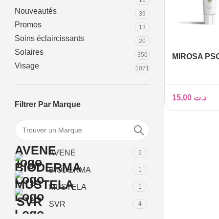
16
Nouveautés
39
Promos
13
Soins éclaircissants
20
Solaires
350
MIROSA PS
Visage
GEL 30 ML
1071
15,00
د.ت
Filtrer Par Marque
AVENE
2
BIODERMA
1
MUSTELA
1
SVR
4