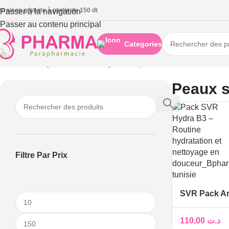
ivraison gratuite à partie de 150 dt
Passer à la navigation
Passer au contenu principal
Categories
Accueil
/
Visage
/
Soins anti-rougeurs et peau sensible
/
Peaux se
Peaux s
Filtre Par Prix
SVR Pack A
B3 + Gelée 
Physiopure O
110,00
د.ت