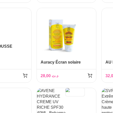
OUSSE
TE
UE 150 ML
Auracy Écran solaire
AU 
invisible SPF 50+ – 50 g
spr
28,00
د.ت