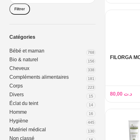
Filtrer
Catégories
Bébé et maman
768
FILORGA M
Bio & naturel
156
NETTOYAN
Cheveux
338
ENZYMATIQ
Compléments alimentaires
181
Corps
223
80,00
د.ت
Divers
15
Éclat du teint
14
Homme
16
Hygiène
445
Matériel médical
130
Non classé