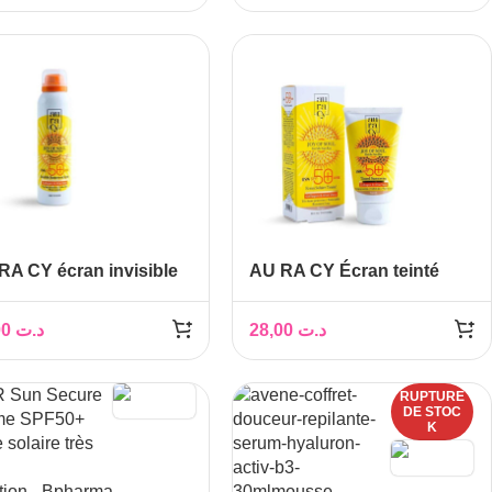
RA CY écran invisible
AU RA CY Écran teinté
ay 150 ml
beige 50 gr
32,00
د.ت
28,00
د.ت
RUPTURE
DE STOC
K