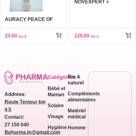
NOVEXPERT +
PLACENTOR PACK
ECLAIRCISSANT ET
AURACY PEACE OF
HYDRATANT
MIND BRUME
PARFUMEE CHEVEUX
23,00
د.ت
126,00
د.ت
ET CORPS 250 ML
Catégories
Bio &
naturel
Bébé et
Compléments
Address:
Maman
alimentaires
Route Teniour km
Solaire
4,5
Matériel
Visage
médical
Contact:
27 150 040
Hygiène
Homme
Bpharma.tn@gmail.com