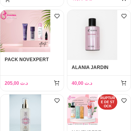
TROUSSE OFFERTES
PACK NOVEXPERT
ANTI-AGE
ALANIA JARDIN
HYDRATATION OFFRE
SECRET ROSE BOISEE
SPECIAL
EAU PARFUMEE
205,00
د.ت
40,00
د.ت
CHEVEUX ET CORPS
100 ML
RUPTUR
E DE ST
OCK