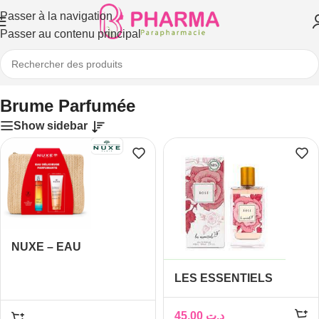
Passer à la navigation
Passer au contenu principal
Accueil
/
Divers
/
Parfums
/
Brume Parfumée
Brume Parfumée
Show sidebar
NUXE – EAU
DELICIEUSE
LES ESSENTIELS
PARFUMANTE +
PARFUM ROSE 80ML
PRODIGIEUX HUILE DE
DOUCHE 200ML ET
45,00
د.ت