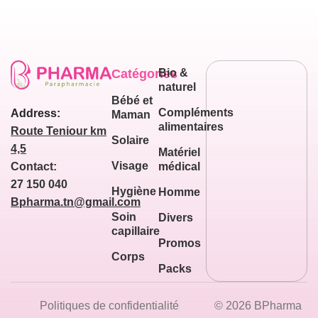
Catégories
Bio &
naturel
Bébé et
Compléments
Address:
Maman
alimentaires
Route Teniour km
Solaire
4,5
Matériel
Visage
médical
Contact:
27 150 040
Hygiène
Homme
Bpharma.tn@gmail.com
Soin
Divers
capillaire
Promos
Corps
Packs
Politiques de confidentialité
© 2026 BPharma