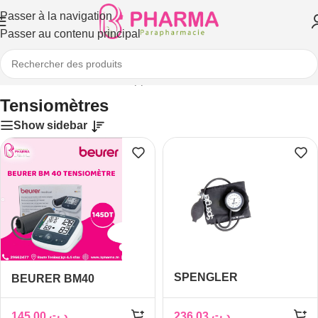
Passer à la navigation
Passer au contenu principal
Accueil
/
Matériel médical
/
Appareils de mesure
/
Tensiomètres
Tensiomètres
Show sidebar
SPENGLER
BEURER BM40
TENSIOMETRE
TENSIOMETRE A
SPENGLER HOPITAL
BRASSARD +
145,00
د.ت
236,03
د.ت