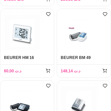
CHARGEUR
BEURER HM 16
BEURER BM 49
THERMO-
Tensiomètre parlant
HYGROMETRE
60,00
د.ت
148,14
د.ت