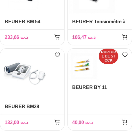
BEURER BM 54
BEURER Tensiomètre à
TENSIOMÈTRE AU
poignet BC40
BRAS AVEC
233,66
د.ت
106,47
د.ت
BLUETOOTH
RUPTUR
E DE ST
OCK
BEURER BY 11
THERMOMETRE
EXPRESS
BEURER BM28
Tensiomètre à brassard
universelle
132,00
د.ت
40,00
د.ت