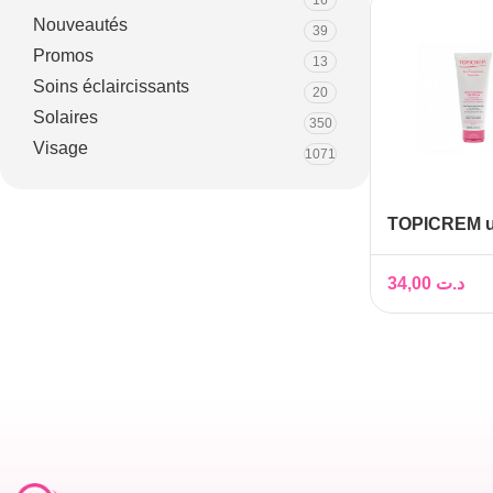
16
Nouveautés
39
Promos
13
Soins éclaircissants
20
Solaires
350
Visage
1071
TOPICREM ul
lait corps, 2
34,00
د.ت