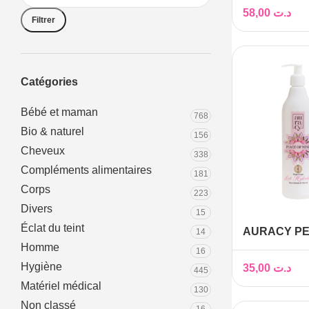
58,00
د.ت
Filtrer
Catégories
Bébé et maman
768
Bio & naturel
156
Cheveux
338
Compléments alimentaires
181
Corps
223
Divers
15
Éclat du teint
AURACY PE
14
LAIT HYDR
Homme
16
VISAGE ET
Hygiène
35,00
د.ت
445
INDIENNE &
Matériel médical
130
400 ML
Non classé