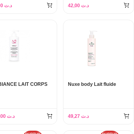
CO 400ML
58,00
د.ت
42,00
د.ت
IANCE LAIT CORPS
Nuxe body Lait fluide
DRATANT
corps hydratant 24h,
RRECTEUR
200ml
YPERPIGMENTATION,
ML
155,00
د.ت
49,27
د.ت