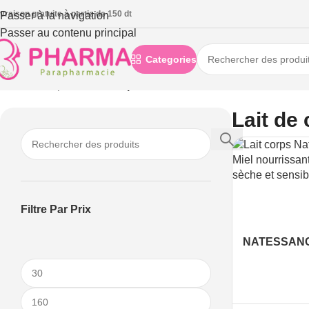
ivraison gratuite à partie de 150 dt
Passer à la navigation
Passer au contenu principal
Categories
Accueil
/
Corps
/
Lait de corps
Lait de
Filtre Par Prix
NATESSANC
CORPS RE
MIEL 400ML