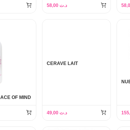
CO
58,00
د.ت
CERAVE LAIT
HYDRATANT 236ML
NUB
HY
CO
ACE OF MIND
D’H
ATANT
500
 CORPS ROSE
49,00
د.ت
 THE VERT,