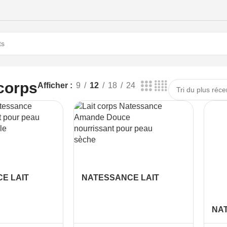
 corps
Afficher
9
12
18
24
E LAIT
NATESSANCE LAIT
CONFORTANT
CORPS NOURRISSANT
AMANDE DOUCE 400ML
NA
COR