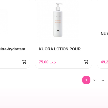
NUX
par
tra-hydratant
KUORA LOTION POUR
00ml
CORPS VITAMINE C
400ML
75,00
د.ت
1
2
→