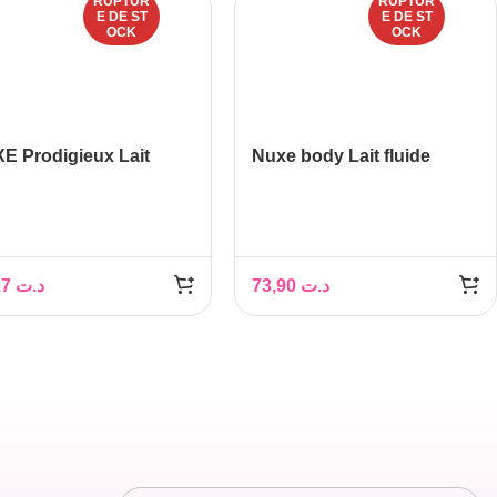
RUPTUR
RUPTUR
E DE ST
E DE ST
OCK
OCK
E Prodigieux Lait
Nuxe body Lait fluide
fumé, 200 ml
corps hydratant 24h,
400ml
49,27
د.ت
73,90
د.ت