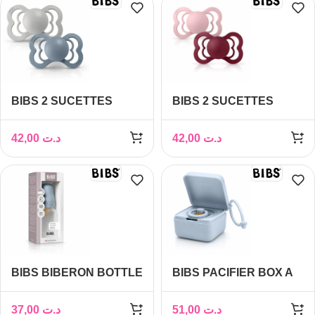
BIBS 2 SUCETTES
BIBS 2 SUCETTES
CLOUD STEEL BLUE
SUPREME PACIFIER
SIZE 2
PINK PLUM
42,00
د.ت
42,00
د.ت
ELDERBERRY SIZE 2
BIBS BIBERON BOTTLE
BIBS PACIFIER BOX A
LATEX SLOW FLOW
TETINES BABY BLUE
BABY BLUE 0M+ 150ML
37,00
د.ت
51,00
د.ت