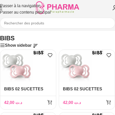
Passer à la navigation
Passer au contenu principal
Accueil
/
BIBS
BIBS
Show sidebar
BIBS 02 SUCETTES
BIBS 02 SUCETTES
SUPREME PACIFIER
SUPREME PACIFIER
HAZE BLOSSOM SIZE 2
HAZE BLOSSOM SIZE 1
42,00
د.ت
42,00
د.ت