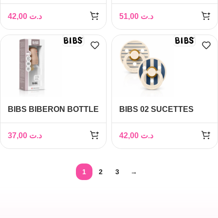
PACIFIER DUSTY PINK
SUCETTE ATTACHE
TETINE FILLE
42,00
د.ت
51,00
د.ت
BIBS BIBERON BOTTLE
BIBS 02 SUCETTES
LATEX SLOW FLOW
NATURAL RUBBER
BLUSH 0M+ 150ML
IVORY STEEL BLUE MIX
37,00
د.ت
42,00
د.ت
SIZE 1
1
2
3
→