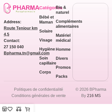
Catégories
Bio &
naturel
Bébé et
Compléments
Address:
Maman
alimentaires
Route Teniour km
Solaire
4,5
Matériel
Visage
médical
Contact:
27 150 040
Hygiène
Homme
Bpharma.tn@gmail.com
Soin
Divers
capillaire
Promos
Corps
Packs
Politiques de confidentialité
© 2026 BPharma
Conditions générales de vente
By
216 MS