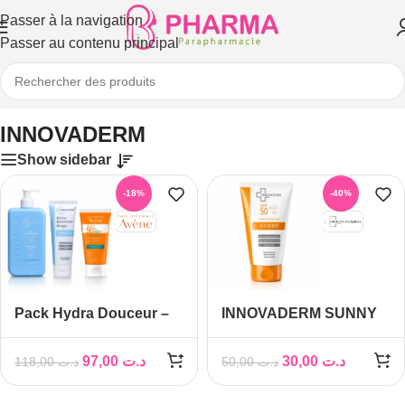
Passer à la navigation
Passer au contenu principal
Accueil
/
INNOVADERM
INNOVADERM
Show sidebar
-18%
-40%
Pack Hydra Douceur –
INNOVADERM SUNNY
Routine Peau Sèche
LAIT SOLAIRE 150ML
Innovaderme
97,00
د.ت
30,00
د.ت
118,00
د.ت
50,00
د.ت