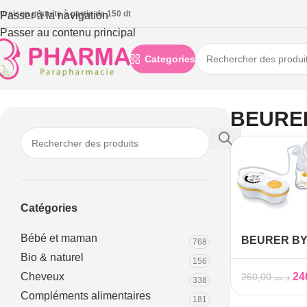
ivraison gratuite à partie de 150 dt
Passer à la navigation
Passer au contenu principal
Categories
Accueil
/
Produits identifiés “BEURER”
BEURE
Catégories
Bébé et maman
BEURER BY4
768
ELECTRIQU
Bio & naturel
156
Cheveux
260,00
د.ت
338
Compléments alimentaires
181