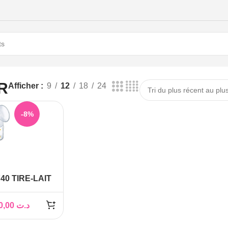
R
Afficher
9
12
18
24
-8%
0 TIRE-LAIT
E
240,00
د.ت